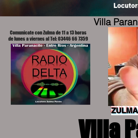
Villa Para
Comunicate con Zulma de 11 a 13 horas
de lunes a viernes al Tel: 03446 66 7359
ZULMA
Villa 